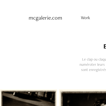
mcgalerie.com
Work
Le clap ou claqu
numéroter leurs p
sont enregistrés