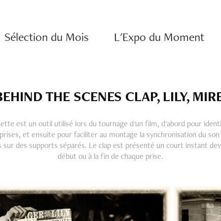
Sélection du Mois
L'Expo du Moment
BEHIND THE SCENES CLAP, LILY, MIRE
ette est un outil utilisé lors du tournage d'un film, d'abord pour identi
rises, et ensuite pour faciliter au montage la synchronisation du son 
 sur des supports séparés. Le clap est présenté un court instant de
début ou à la fin de chaque prise.