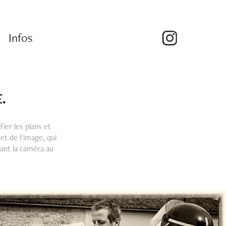
Infos
.
fier les plans et
et de l'image, qui
vant la caméra au