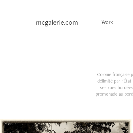
mcgalerie.com
Work
Colonie française j
délimité par l'Éta
ses rues bordées
promenade au bord 