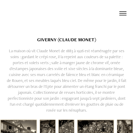
GIVERNY (CLAUDE MONET)
La maison où vit Claude Monet de 1883 à 1926 est réaménagée par ses
soins : gardant le crépi rose, il la repeint aux couleurs de sa palette :
portes et volets verts ; salle à manger jaune de chrome vif, ornée
d'estampes japonaises des xviiie et xixe siècles à la dominante bleue,
cuisine avec ses murs carrelés de faïence bleu et blanc en céramique
de Rouen, et ses meubles laqués bleu ciel. De même pour le jardin, il fait
détourner un bras de l'Epte pour alimenter un étang franchi par le pont
japonais. Collectionneur de revues horticoles, il se montre
perfectionniste pour son jardin : engageant jusqu'à sept jardiniers, dont
l'un est chargé quotidiennement d'enlever les gouttes de pluie ou de
rosée sur les nénuphars.