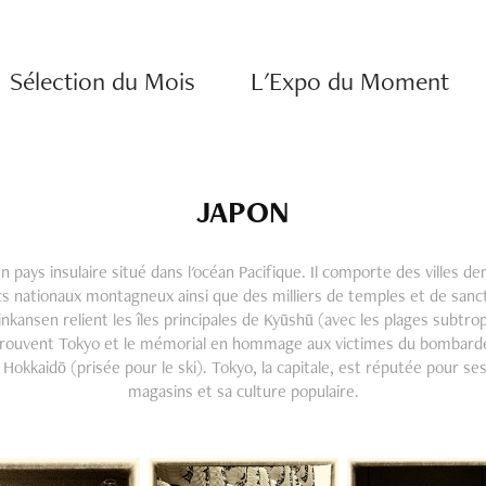
Sélection du Mois
L'Expo du Moment
JAPON
 pays insulaire situé dans l'océan Pacifique. Il comporte des villes de
s nationaux montagneux ainsi que des milliers de temples et de sanct
nkansen relient les îles principales de Kyūshū (avec les plages subtro
trouvent Tokyo et le mémorial en hommage aux victimes du bombar
Hokkaidō (prisée pour le ski). Tokyo, la capitale, est réputée pour ses
magasins et sa culture populaire.