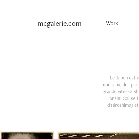
mcgalerie.com
Work
Le Japon est un
impériaux, des parc
grande vitesse Shi
Honshū (où se 
d'Hiroshima) et 