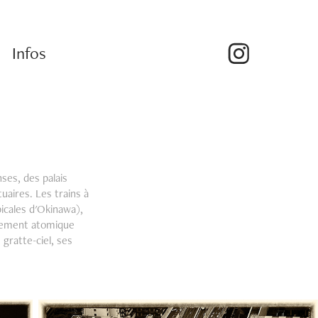
Infos
nses, des palais
uaires. Les trains à
picales d'Okinawa),
dement atomique
 gratte-ciel, ses